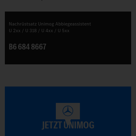
Nachrüstsatz Unimog Abbiegeassistent
U 2xx / U 318 / U 4xx / U 5xx
B6 684 8667
JETZT UNIMOG