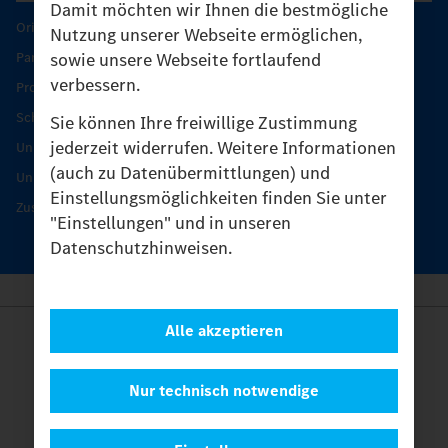
Damit möchten wir Ihnen die bestmögliche
Original-Teile
Nutzung unserer Webseite ermöglichen,
sowie unsere Webseite fortlaufend
Partner finden
verbessern.
Produkt-Highlights
Schutz und Werterhalt
Sie können Ihre freiwillige Zustimmung
jederzeit widerrufen. Weitere Informationen
Unimog Serviceangebot
(auch zu Datenübermittlungen) und
Unimog Servicetage
Einstellungsmöglichkeiten finden Sie unter
Zusatzleistungen
"Einstellungen" und in unseren
Datenschutzhinweisen.
Alle akzeptieren
Anbieter
Rechtliche Hinweise
Kontakt
Nur technisch notwendige
Cookies
Datenschutz