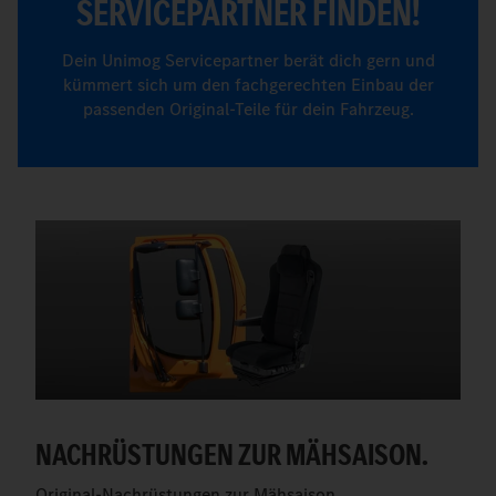
SERVICEPARTNER FINDEN!
Dein Unimog Servicepartner berät dich gern und
kümmert sich um den fachgerechten Einbau der
passenden Original-Teile für dein Fahrzeug.
NACHRÜSTUNGEN ZUR MÄHSAISON.
Original-Nachrüstungen zur Mähsaison.