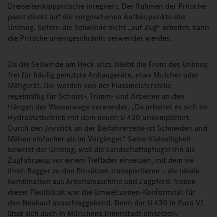
Dreiseitenkipppritsche integriert. Der Rahmen der Pritsche
passt direkt auf die vorgesehenen Aufbaupunkte des
Unimog. Sofern die Seilwinde nicht „auf Zug“ arbeitet, kann
die Pritsche uneingeschränkt verwendet werden.
Da die Seilwinde am Heck sitzt, bleibt die Front des Unimog
frei für häufig genutzte Anbaugeräte, etwa Mulcher oder
Mähgerät. Die werden von der Flussmeisterstelle
regelmäßig für Schnitt-, Trimm- und Arbeiten an den
Hängen der Wasserwege verwendet. „Da arbeitet es sich im
Hydrostatbetrieb mit dem neuen U 430 unkompliziert.
Durch den Joystick an der Beifahrerseite ist Schneiden und
Mähen einfacher als im Vorgänger.“ Seine Vielseitigkeit
beweist der Unimog, weil die Landschaftspfleger ihn als
Zugfahrzeug vor einem Tieflader einsetzen, mit dem sie
ihren Bagger zu den Einsätzen transportieren – die ideale
Kombination aus Arbeitsmaschine und Zugpferd. Neben
dieser Flexibilität war die Umweltzonen-Konformität für
den Neukauf ausschlaggebend. Denn der U 430 in Euro VI
lässt sich auch in Münchens Innenstadt einsetzen.