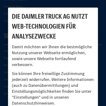
Unimog News
Unimog Partner-Portal
DIE DAIMLER TRUCK AG NUTZT
Unimog Sicherheit
WEB-TECHNOLOGIEN FÜR
SERVICE
ANALYSEZWECKE
Damit möchten wir Ihnen die bestmögliche
Original-Teile
Nutzung unserer Webseite ermöglichen,
sowie unsere Webseite fortlaufend
Partner finden
verbessern.
Produkt-Highlights
Schutz und Werterhalt
Sie können Ihre freiwillige Zustimmung
jederzeit widerrufen. Weitere Informationen
Unimog Serviceangebot
(auch zu Datenübermittlungen) und
Unimog Servicetage
Einstellungsmöglichkeiten finden Sie unter
Zusatzleistungen
"Einstellungen" und in unseren
Datenschutzhinweisen.