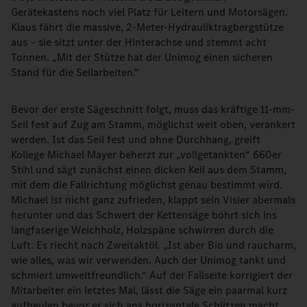
Gerätekastens noch viel Platz für Leitern und Motorsägen.
Klaus fährt die massive, 2-Meter-Hydrauliktragbergstütze
aus – sie sitzt unter der Hinterachse und stemmt acht
Tonnen. „Mit der Stütze hat der Unimog einen sicheren
Stand für die Seilarbeiten.“
Bevor der erste Sägeschnitt folgt, muss das kräftige 11-mm-
Seil fest auf Zug am Stamm, möglichst weit oben, verankert
werden. Ist das Seil fest und ohne Durchhang, greift
Kollege Michael Mayer beherzt zur „vollgetankten“ 660er
Stihl und sägt zunächst einen dicken Keil aus dem Stamm,
mit dem die Fallrichtung möglichst genau bestimmt wird.
Michael ist nicht ganz zufrieden, klappt sein Visier abermals
herunter und das Schwert der Kettensäge bohrt sich ins
langfaserige Weichholz, Holzspäne schwirren durch die
Luft. Es riecht nach Zweitaktöl. „Ist aber Bio und raucharm,
wie alles, was wir verwenden. Auch der Unimog tankt und
schmiert umweltfreundlich.“ Auf der Fallseite korrigiert der
Mitarbeiter ein letztes Mal, lässt die Säge ein paarmal kurz
aufheulen bevor er sich ans horizontale Schlitzen macht.