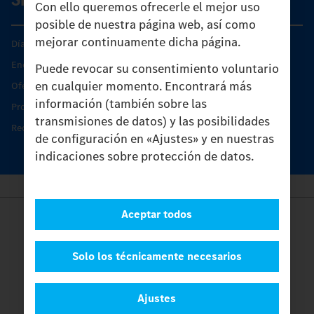
Con ello queremos ofrecerle el mejor uso
posible de nuestra página web, así como
mejorar continuamente dicha página.
Días de Servicio del Unimog
Encontrar un socio
Puede revocar su consentimiento voluntario
en cualquier momento. Encontrará más
Oferta de servicio del Unimog
información (también sobre las
Productos de piezas y servicio
transmisiones de datos) y las posibilidades
Recambios originales
de configuración en «Ajustes» y en nuestras
indicaciones sobre protección de datos.
Aceptar todos
Provider
Legal Notice
Contacto
Solo los técnicamente necesarios
Cookies
Protección de datos
Ajustes
Ajustes