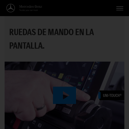
Vehículos
RUEDAS DE MANDO EN LA
Aplicaciones
PANTALLA.
Temas
Servicio
Búsqueda
Español
Play
Video