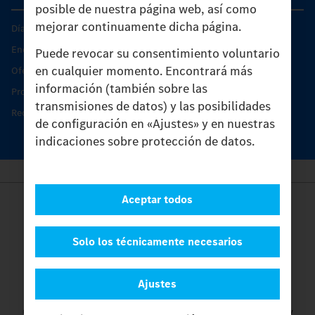
posible de nuestra página web, así como
mejorar continuamente dicha página.
Días de Servicio del Unimog
Encontrar un socio
Puede revocar su consentimiento voluntario
en cualquier momento. Encontrará más
Oferta de servicio del Unimog
información (también sobre las
Productos de piezas y servicio
transmisiones de datos) y las posibilidades
Recambios originales
de configuración en «Ajustes» y en nuestras
indicaciones sobre protección de datos.
Aceptar todos
Provider
Legal Notice
Contacto
Solo los técnicamente necesarios
Cookies
Protección de datos
Ajustes
Ajustes
© 2026 Daimler Truck AG. Reservados todos los derechos.
y