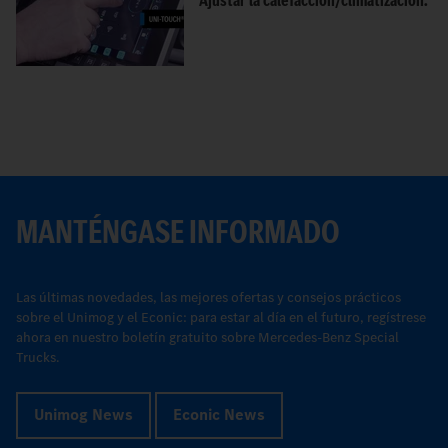
MANTÉNGASE INFORMADO
Las últimas novedades, las mejores ofertas y consejos prácticos
sobre el Unimog y el Econic: para estar al día en el futuro, regístrese
ahora en nuestro boletín gratuito sobre Mercedes-Benz Special
Trucks.
Unimog News
Econic News