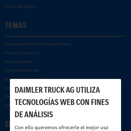
Tráfico de reparto
TEMAS
Desempeño. Práctica. Personalidades.
Encontrar un socio
Ferias y eventos
Historia de Unimog
Manuales de instrucciones
DAIMLER TRUCK AG UTILIZA
Servicios financieros
Sistemas de asistencia de seguridad Econic
TECNOLOGÍAS WEB CON FINES
UNI-TOUCH®
DE ANÁLISIS
SERVICIO
Con ello queremos ofrecerle el mejor uso