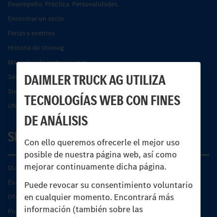
Desempeño. Práctica. Personalidades.
Encontrar un socio
Ferias y eventos
Historia de Unimog
Manuales de instrucciones
DAIMLER TRUCK AG UTILIZA
Servicios financieros
Sistemas de asistencia de seguridad Econic
TECNOLOGÍAS WEB CON FINES
UNI-TOUCH®
DE ANÁLISIS
SERVICIO
Con ello queremos ofrecerle el mejor uso
posible de nuestra página web, así como
mejorar continuamente dicha página.
Días de Servicio del Unimog
Encontrar un socio
Puede revocar su consentimiento voluntario
en cualquier momento. Encontrará más
Oferta de servicio del Unimog
información (también sobre las
Productos de piezas y servicio