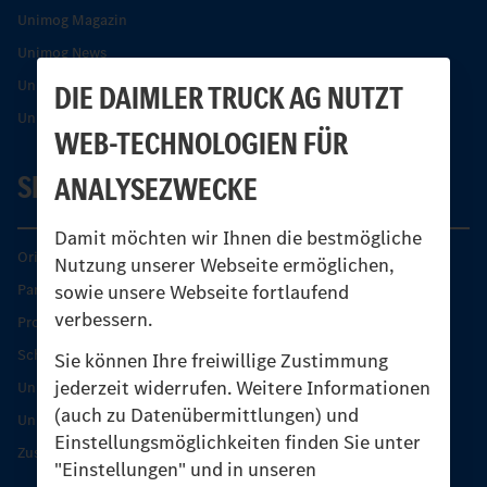
Unimog Magazin
Unimog News
Unimog Partner-Portal
DIE DAIMLER TRUCK AG NUTZT
Unimog Sicherheit
WEB-TECHNOLOGIEN FÜR
SERVICE
ANALYSEZWECKE
Damit möchten wir Ihnen die bestmögliche
Original-Teile
Nutzung unserer Webseite ermöglichen,
sowie unsere Webseite fortlaufend
Partner finden
verbessern.
Produkt-Highlights
Schutz und Werterhalt
Sie können Ihre freiwillige Zustimmung
jederzeit widerrufen. Weitere Informationen
Unimog Serviceangebot
(auch zu Datenübermittlungen) und
Unimog Servicetage
Einstellungsmöglichkeiten finden Sie unter
Zusatzleistungen
"Einstellungen" und in unseren