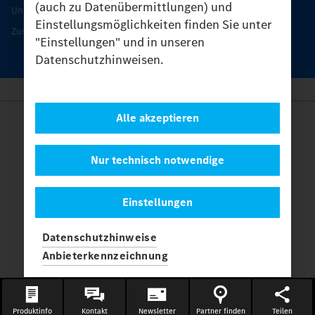
(auch zu Datenübermittlungen) und
Unimog Servicetage
Einstellungsmöglichkeiten finden Sie unter
Zusatzleistungen
"Einstellungen" und in unseren
Datenschutzhinweisen.
Alle akzeptieren
Anbieter
Rechtliche Hinweise
Kontakt
Nur technisch notwendige
Cookies
Datenschutz
Einstellungen
Einstellungen
© 2026 Daimler Truck AG. Alle Rechte vorbehalten.
und
Datenschutzhinweise
Mercedes-Benz sind Marken der
Mercedes-Benz Group AG.
Anbieterkennzeichnung
Produktinfo
Kontakt
Newsletter
Partner finden
Teilen