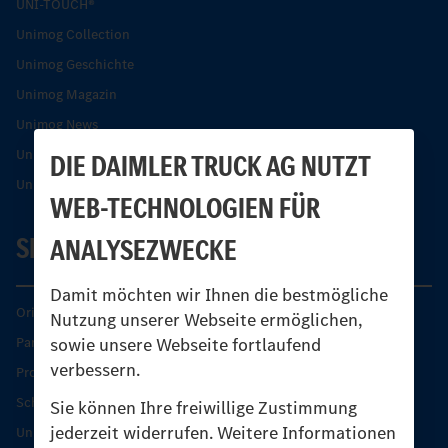
UNI-TOUCH®
Unimog Collection
Unimog Geschichte
Unimog Magazin
Unimog News
Unimog Partner-Portal
DIE DAIMLER TRUCK AG NUTZT
Unimog Sicherheit
WEB-TECHNOLOGIEN FÜR
SERVICE
ANALYSEZWECKE
Damit möchten wir Ihnen die bestmögliche
Original-Teile
Nutzung unserer Webseite ermöglichen,
sowie unsere Webseite fortlaufend
Partner finden
verbessern.
Produkt-Highlights
Schutz und Werterhalt
Sie können Ihre freiwillige Zustimmung
jederzeit widerrufen. Weitere Informationen
Unimog Serviceangebot