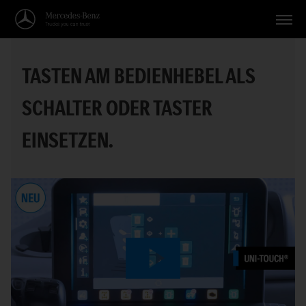
Fahrzeuge
TASTEN AM BEDIENHEBEL ALS
Anwendungen
SCHALTER ODER TASTER
Themen
EINSETZEN.
Service
Suche
Deutsch
Play
Video