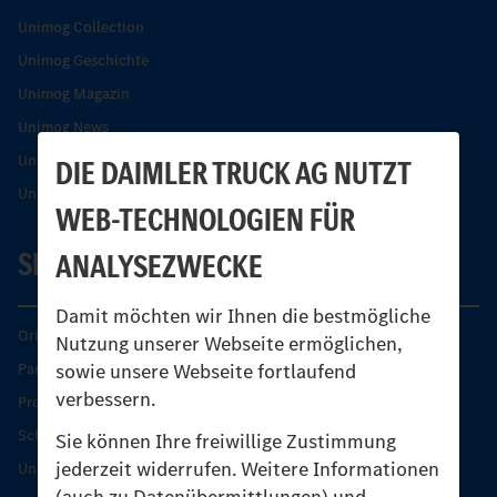
Unimog Collection
Unimog Geschichte
Unimog Magazin
Unimog News
Unimog Partner-Portal
DIE DAIMLER TRUCK AG NUTZT
Unimog Sicherheit
WEB-TECHNOLOGIEN FÜR
SERVICE
ANALYSEZWECKE
Damit möchten wir Ihnen die bestmögliche
Original-Teile
Nutzung unserer Webseite ermöglichen,
sowie unsere Webseite fortlaufend
Partner finden
verbessern.
Produkt-Highlights
Schutz und Werterhalt
Sie können Ihre freiwillige Zustimmung
jederzeit widerrufen. Weitere Informationen
Unimog Serviceangebot