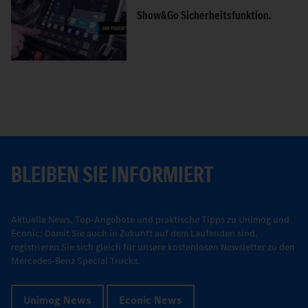
Show&Go Sicherheitsfunktion.
BLEIBEN SIE INFORMIERT
Aktuelle News, Top-Angebote und praktische Tipps zu Unimog und
Econic: Damit Sie auch in Zukunft auf dem Laufenden sind,
registrieren Sie sich gleich für unsere kostenlosen Newsletter zu den
Mercedes-Benz Special Trucks.
Unimog News
Econic News