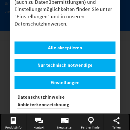
(auch zu Datenübermittlungen) und
Unimog Servicetage
Einstellungsmöglichkeiten finden Sie unter
Zusatzleistungen
"Einstellungen" und in unseren
Datenschutzhinweisen.
Alle akzeptieren
Anbieter
Rechtliche Hinweise
Kontakt
Nur technisch notwendige
Cookies
Datenschutz
Einstellungen
Einstellungen
© 2026 Daimler Truck AG. Alle Rechte vorbehalten.
und
Datenschutzhinweise
Mercedes-Benz sind Marken der
Mercedes-Benz Group AG.
Anbieterkennzeichnung
Produktinfo
Kontakt
Newsletter
Partner finden
Teilen