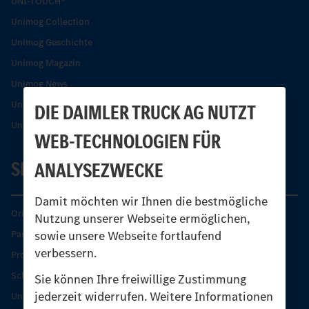
UNI-TOUCH®
Unimog Collection
Unimog Geschichte
Unimog Magazin
Unimog News
Unimog Partner-Portal
DIE DAIMLER TRUCK AG NUTZT
Unimog Sicherheit
WEB-TECHNOLOGIEN FÜR
SERVICE
ANALYSEZWECKE
Damit möchten wir Ihnen die bestmögliche
Original-Teile
Nutzung unserer Webseite ermöglichen,
sowie unsere Webseite fortlaufend
Partner finden
verbessern.
Produkt-Highlights
Schutz und Werterhalt
Sie können Ihre freiwillige Zustimmung
jederzeit widerrufen. Weitere Informationen
Unimog Serviceangebot