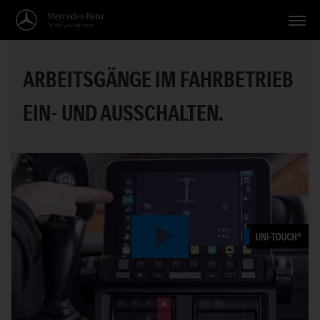
Fahrzeuge
ARBEITSGÄNGE IM FAHRBETRIEB
Anwendungen
EIN- UND AUSSCHALTEN.
Themen
Service
Suche
Deutsch
Play
Video