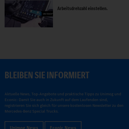
Arbeitsdrehzahl einstellen.
BLEIBEN SIE INFORMIERT
Aktuelle News, Top-Angebote und praktische Tipps zu Unimog und
Econic: Damit Sie auch in Zukunft auf dem Laufenden sind,
registrieren Sie sich gleich für unsere kostenlosen Newsletter zu den
Mercedes-Benz Special Trucks.
Unimog News
Econic News