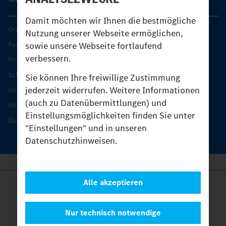
Damit möchten wir Ihnen die bestmögliche
Original-Teile
Nutzung unserer Webseite ermöglichen,
Partner finden
sowie unsere Webseite fortlaufend
verbessern.
Produkt-Highlights
Schutz und Werterhalt
Sie können Ihre freiwillige Zustimmung
jederzeit widerrufen. Weitere Informationen
Unimog Serviceangebot
(auch zu Datenübermittlungen) und
Unimog Servicetage
Einstellungsmöglichkeiten finden Sie unter
Zusatzleistungen
"Einstellungen" und in unseren
Datenschutzhinweisen.
Alle akzeptieren
Anbieter
Rechtliche Hinweise
Kontakt
Nur technisch notwendige
Cookies