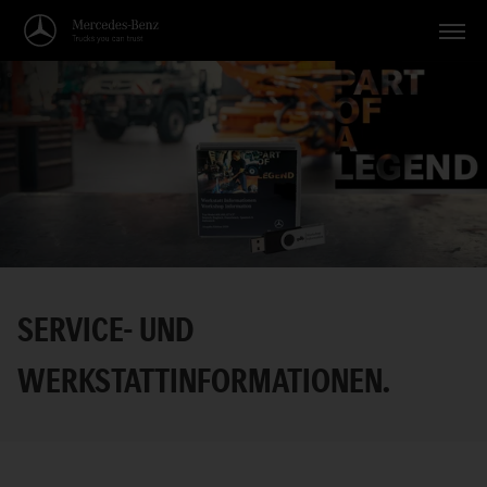
Fahrzeuge
Anwendungen
Themen
Service
Suche
SERVICE- UND
Deutsch
WERKSTATTINFORMATIONEN.