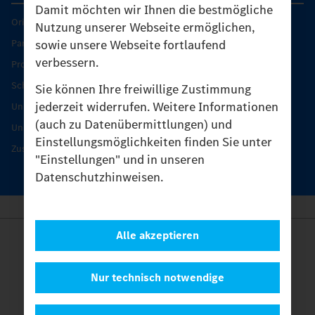
Damit möchten wir Ihnen die bestmögliche
Original-Teile
Nutzung unserer Webseite ermöglichen,
sowie unsere Webseite fortlaufend
Partner finden
verbessern.
Produkt-Highlights
Schutz und Werterhalt
Sie können Ihre freiwillige Zustimmung
jederzeit widerrufen. Weitere Informationen
Unimog Serviceangebot
(auch zu Datenübermittlungen) und
Unimog Servicetage
Einstellungsmöglichkeiten finden Sie unter
Zusatzleistungen
"Einstellungen" und in unseren
Datenschutzhinweisen.
Alle akzeptieren
Anbieter
Rechtliche Hinweise
Kontakt
Nur technisch notwendige
Cookies
Datenschutz