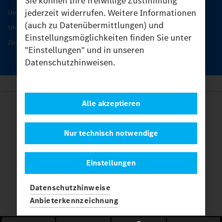
Sie können Ihre freiwillige Zustimmung
jederzeit widerrufen. Weitere Informationen
Unimog Serviceangebot
(auch zu Datenübermittlungen) und
Unimog Servicetage
Einstellungsmöglichkeiten finden Sie unter
Zusatzleistungen
"Einstellungen" und in unseren
Datenschutzhinweisen.
Alle akzeptieren
Anbieter
Rechtliche Hinweise
Kontakt
Nur technisch notwendige
Cookies
Datenschutz
Einstellungen
Einstellungen
© 2026 Daimler Truck AG. Alle Rechte vorbehalten.
und
Datenschutzhinweise
Mercedes-Benz sind Marken der
Mercedes-Benz Group AG.
Anbieterkennzeichnung