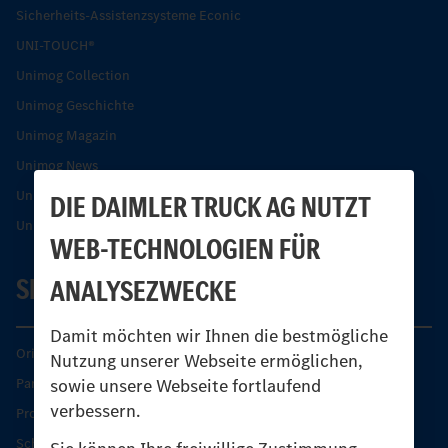
Sicherheits-Assistenzsysteme Econic
UNI-TOUCH®
Unimog Collection
Unimog Geschichte
Unimog Magazin
Unimog News
Unimog Partner-Portal
DIE DAIMLER TRUCK AG NUTZT
Unimog Sicherheit
WEB-TECHNOLOGIEN FÜR
SERVICE
ANALYSEZWECKE
Damit möchten wir Ihnen die bestmögliche
Original-Teile
Nutzung unserer Webseite ermöglichen,
sowie unsere Webseite fortlaufend
Partner finden
verbessern.
Produkt-Highlights
Schutz und Werterhalt